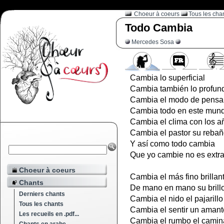
Choeur à coeurs
Tous les cha
Todo Cambia
Mercedes Sosa
Cambia lo superficial
Cambia también lo profun
Cambia el modo de pensa
Cambia todo en este mun
Cambia el clima con los a
Cambia el pastor su reba
Y así como todo cambia
Que yo cambie no es extr
Choeur à coeurs
Cambia el más fino brillan
Chants
De mano en mano su brill
Derniers chants
Cambia el nido el pajarillo
Tous les chants
Cambia el sentir un amant
Les recueils en .pdf...
Cambia el rumbo el camin