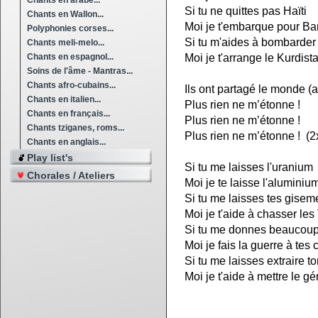
Chants en arabe...
Si tu ne quittes pas Haïti
Chants en Wallon...
Moi je t'embarque pour Ba
Polyphonies corses...
Si tu m'aides à bombarder l
Chants meli-melo...
Chants en espagnol...
Moi je t'arrange le Kurdist
Soins de l'âme - Mantras...
Chants afro-cubains...
Ils ont partagé le monde (ai
Chants en italien...
Plus rien ne m’étonne !
Chants en français...
Plus rien ne m’étonne !
Chants tziganes, roms...
Plus rien ne m’étonne ! (2
Chants en anglais...
Play list's
Si tu me laisses l'uranium
Chorales / Ateliers
Moi je te laisse l'aluminiu
Si tu me laisses tes gisem
Moi je t'aide à chasser les
Si tu me donnes beaucoup
Moi je fais la guerre à tes 
Si tu me laisses extraire to
Moi je t'aide à mettre le g