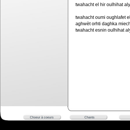
twahacht el hir oulhihat al
twahacht oumi oughlafet e
aghwèt orhti daghka miec
twahacht esnin oulhihat al
Choeur à coeurs
Chants