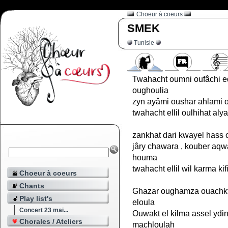
Choeur à coeurs
SMEK
Tunisie
Twahacht oumni oufâchi e
oughoulia
zyn ayâmi oushar ahlami
twahacht ellil oulhihat aly
zankhat dari kwayel hass
jâry chawara , kouber aqw
houma
twahacht ellil wil karma kifi
Choeur à coeurs
Chants
Ghazar oughamza ouachkt 
Play list's
eloula
Concert 23 mai...
Ouwakt el kilma assel ydi
Chorales / Ateliers
machloulah